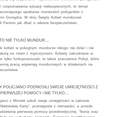
ć rozpoznawania sytuacji niebezpiecznych, to temat
wczorajszego spotkania monieckich policjantów z
mi Goniądza. W dniu Święta Kobiet mundurowi
li Paniom jak dbać o własne bezpieczeństwo.
 TO NIE TYLKO MUNDUR…
ok kobiet w policyjnym mundurze nikogo nie dziwi i nie
 służą na równi z mężczyznami. Kobiety zatrudniane w
nie tylko funkcjonariuszki, to także pracownice Policji, które
ienną pracą wspierają mundurowych w działaniach na
ieczeństwa.
 POLICJANCI PODNOSILI SWOJE UMIEJĘTNOŚCI Z
PIERWSZEJ POMOCY i NIE TYLKO…
icjanci z Moniek szkoli swoje umiejętności w zakresie
Niebieskiej Karty”, przestępstw z nienawiści, a przede
udzielania pierwszej pomocy przedmedycznej. Teoria oraz
dbyły się w budynku komendy. Ćwiczenia kwalifikowanej