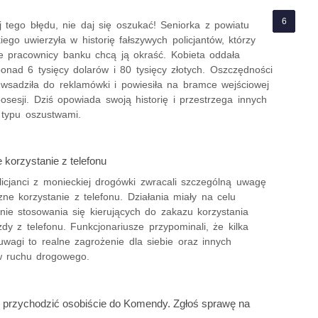
j tego błędu, nie daj się oszukać! Seniorka z powiatu
ego uwierzyła w historię fałszywych policjantów, którzy
 że pracownicy banku chcą ją okraść. Kobieta oddała
onad 6 tysięcy dolarów i 80 tysięcy złotych. Oszczędności
 wsadziła do reklamówki i powiesiła na bramce wejściowej
osesji. Dziś opowiada swoją historię i przestrzega innych
 typu oszustwami.
 korzystanie z telefonu
licjanci z monieckiej drogówki zwracali szczególną uwagę
ne korzystanie z telefonu. Działania miały na celu
ie stosowania się kierujących do zakazu korzystania
dy z telefonu. Funkcjonariusze przypominali, że kilka
uwagi to realne zagrożenie dla siebie oraz innych
w ruchu drogowego.
 przychodzić osobiście do Komendy. Zgłoś sprawę na