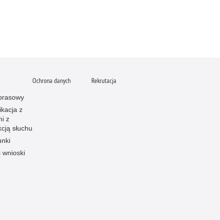
Ochrona danych
Rekrutacja
 prasowy
kacja z
i z
kcją słuchu
unki
i wnioski