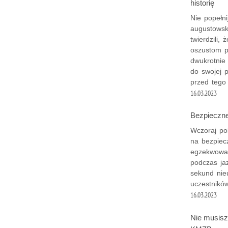
historię
Nie popełni
augustowski
twierdzili,
oszustom p
dwukrotnie
do swojej p
przed tego
16.03.2023
Bezpieczne
Wczoraj po
na bezpiecz
egzekwowan
podczas jaz
sekund nie
uczestnikó
16.03.2023
Nie musisz