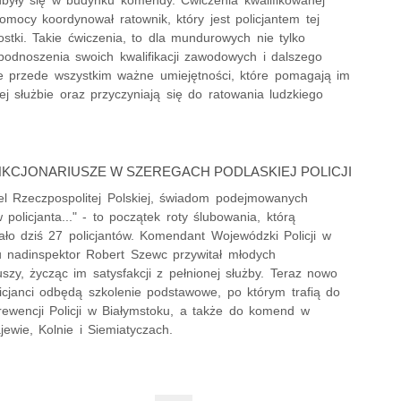
omocy koordynował ratownik, który jest policjantem tej
stki. Takie ćwiczenia, to dla mundurowych nie tylko
podnoszenia swoich kwalifikacji zawodowych i dalszego
le przede wszystkim ważne umiejętności, które pomagają im
j służbie oraz przyczyniają się do ratowania ludzkiego
KCJONARIUSZE W SZEREGACH PODLASKIEJ POLICJI
el Rzeczpospolitej Polskiej, świadom podejmowanych
policjanta..." - to początek roty ślubowania, którą
ało dziś 27 policjantów. Komendant Wojewódzki Policji w
u nadinspektor Robert Szewc przywitał młodych
uszy, życząc im satysfakcji z pełnionej służby. Teraz nowo
licjanci odbędą szkolenie podstawowe, po którym trafią do
rewencji Policji w Białymstoku, a także do komend w
ewie, Kolnie i Siemiatyczach.