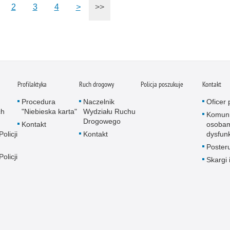
2
3
4
>
>>
Profilaktyka
Ruch drogowy
Policja poszukuje
Kontakt
Procedura
Naczelnik
Oficer
ch
"Niebieska karta"
Wydziału Ruchu
Komuni
Drogowego
Kontakt
osobam
olicji
Kontakt
dysfun
Poster
olicji
Skargi 