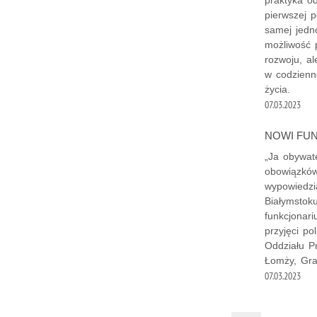
pierwszej p
samej jedno
możliwość 
rozwoju, a
w codzienne
życia.
07.03.2023
NOWI FUN
„Ja obywat
obowiązków 
wypowiedzi
Białymstok
funkcjonari
przyjęci po
Oddziału P
Łomży, Graj
07.03.2023