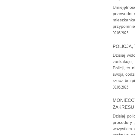
Umiejętnoś
przewodni 
mieszkanka
przypomnie
09.03.2023
POLICJA,
Dzisiaj wid
zaskakuje,
Policji, to 
swoją codz
rzecz bezp
08.03.2023
MONIECCY
ZAKRESU 
Dzisiaj pol
procedury „
wszystkim 
praktyka o