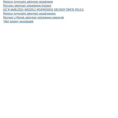
Monieccy kryminalni zatrzymali poszukiwaną
Policjanci zatrzymali nietrzeźwego kierowcę
JUŻ W NAJBLIŻSZĄ NIEDZIELĘ WOJEWÓDZKIE OBCHODY ŚWIĘTA POLICJI 2026
Monieccy kryminalni zatrzymali poszukiwanego
Policjanci z Moniek zatrzymali nietrzeźwego rowerzystę
"(Nie) trzeźwy" poniedziałek