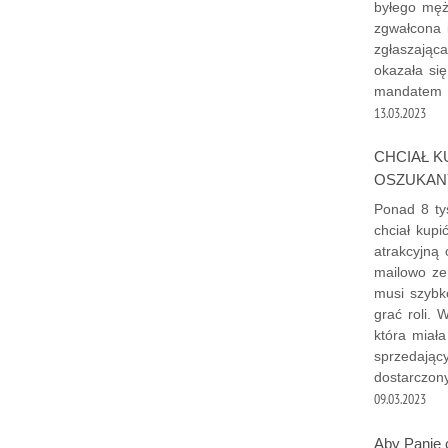
byłego męż
zgwałcona 
zgłaszając
okazała si
mandatem k
13.03.2023
CHCIAŁ K
OSZUKAN
Ponad 8 tys
chciał kup
atrakcyjną 
mailowo ze 
musi szybk
grać roli. 
która miał
sprzedający
dostarczony
09.03.2023
Aby Panie c