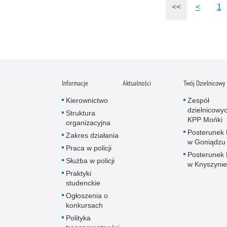
<<
<
1
Informacje
Aktualności
Twój Dzielnicowy
Kierownictwo
Zespół
dzielnicowy
Struktura
KPP Mońki
organizacyjna
Posterunek P
Zakres działania
w Goniądzu
Praca w policji
Posterunek P
Służba w policji
w Knyszynie
Praktyki
studenckie
Ogłoszenia o
konkursach
Polityka