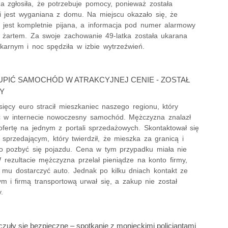
a zgłosiła, że potrzebuje pomocy, ponieważ została
i jest wyganiana z domu. Na miejscu okazało się, że
a jest kompletnie pijana, a informacja pod numer alarmowy
ę żartem. Za swoje zachowanie 49-latka została ukarana
arnym i noc spędziła w izbie wytrzeźwień.
UPIĆ SAMOCHÓD W ATRAKCYJNEJ CENIE - ZOSTAŁ
Y
ięcy euro stracił mieszkaniec naszego regionu, który
ić w internecie nowoczesny samochód. Mężczyzna znalazł
ofertę na jednym z portali sprzedażowych. Skontaktował się
sprzedającym, który twierdził, że mieszka za granicą i
o pozbyć się pojazdu. Cena w tym przypadku miała nie
W rezultacie mężczyzna przelał pieniądze na konto firmy,
a mu dostarczyć auto. Jednak po kilku dniach kontakt ze
m i firmą transportową urwał się, a zakup nie został
.
zuły się bezpieczne – spotkanie z monieckimi policjantami