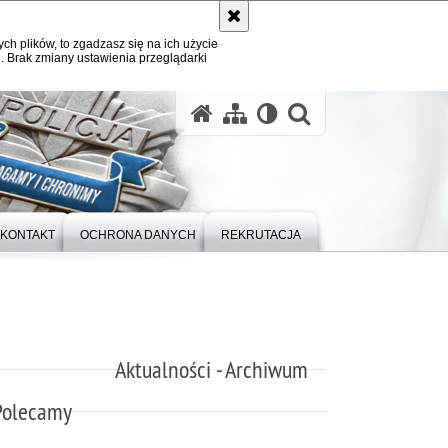
ych plików, to zgadzasz się na ich użycie
. Brak zmiany ustawienia przeglądarki
otwórz wysz
KONTAKT
OCHRONA DANYCH
REKRUTACJA
Aktualności - Archiwum
Polecamy