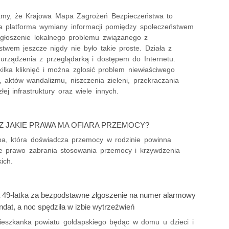
my, że Krajowa Mapa Zagrożeń Bezpieczeństwa to
 platforma wymiany informacji pomiędzy społeczeństwem
 Zgłoszenie lokalnego problemu związanego z
twem jeszcze nigdy nie było takie proste. Działa z
urządzenia z przeglądarką i dostępem do Internetu.
ilka kliknięć i można zgłosić problem niewłaściwego
 aktów wandalizmu, niszczenia zieleni, przekraczania
złej infrastruktury oraz wiele innych.
Z JAKIE PRAWA MA OFIARA PRZEMOCY?
a, która doświadcza przemocy w rodzinie powinna
że prawo zabrania stosowania przemocy i krzywdzenia
kich.
 49-latka za bezpodstawne złgoszenie na numer alarmowy
dat, a noc spędziła w izbie wytrzeźwień
mieszkanka powiatu gołdapskiego będąc w domu u dzieci i