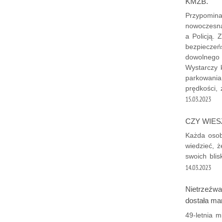
KMZB.
Przypomina
nowoczesna
a Policją.
bezpieczeńs
dowolnego 
Wystarczy k
parkowania,
prędkości, 
15.03.2023
CZY WIES
Każda osob
wiedzieć, 
swoich blis
14.03.2023
Nietrzeźwa
dostała man
49-letnia 