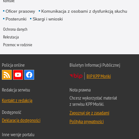
Kontakt
Oficer prasowy
Komunikacja z osobami z dysfunkcją słuchu
Posterunki
Skargi i wnioski
Ochrona danych
Rekrutacja
Przemoc w rodzinie
Policja online
Biuletyn Informacji Publicznej
BIP KPP Mońki
Redakcja serwisu
Nota prawna
Chcesz wykorzystać materiał
Kontakt z redakcją
z serwisu KPP Mońki.
Dostępność
Zapoznaj się z zasadami
Deklaracja dostępności
Polityka prywatności
Inne wersje portalu