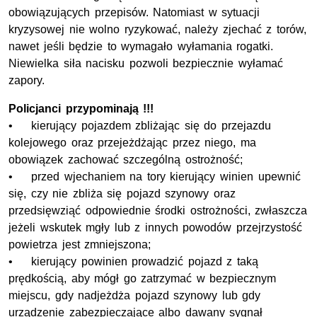
obowiązujących przepisów. Natomiast w sytuacji
kryzysowej nie wolno ryzykować, należy zjechać z torów,
nawet jeśli będzie to wymagało wyłamania rogatki.
Niewielka siła nacisku pozwoli bezpiecznie wyłamać
zapory.
Policjanci przypominają !!!
• kierujący pojazdem zbliżając się do przejazdu
kolejowego oraz przejeżdżając przez niego, ma
obowiązek zachować szczególną ostrożność;
• przed wjechaniem na tory kierujący winien upewnić
się, czy nie zbliża się pojazd szynowy oraz
przedsięwziąć odpowiednie środki ostrożności, zwłaszcza
jeżeli wskutek mgły lub z innych powodów przejrzystość
powietrza jest zmniejszona;
• kierujący powinien prowadzić pojazd z taką
prędkością, aby mógł go zatrzymać w bezpiecznym
miejscu, gdy nadjeżdża pojazd szynowy lub gdy
urządzenie zabezpieczające albo dawany sygnał