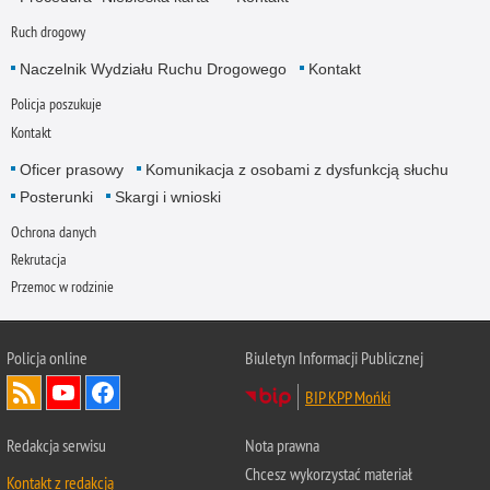
Ruch drogowy
Naczelnik Wydziału Ruchu Drogowego
Kontakt
Policja poszukuje
Kontakt
Oficer prasowy
Komunikacja z osobami z dysfunkcją słuchu
Posterunki
Skargi i wnioski
Ochrona danych
Rekrutacja
Przemoc w rodzinie
Policja online
Biuletyn Informacji Publicznej
BIP KPP Mońki
Redakcja serwisu
Nota prawna
Chcesz wykorzystać materiał
Kontakt z redakcją