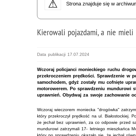
Strona znajduje się w archiwu
Kierowali pojazdami, a nie mieli
Data publikacji 17.07.2024
Wczoraj policjanci monieckiego ruchu drogow
przekroczeniem prędkości. Sprawdzenie w po
samochodem, gdyż zostały mu cofnięte uprawni
motorowerem. Po sprawdzeniu mundurowi stwie
uprawnień. Obydwaj za swoje zachowanie o
Wczoraj wieczorem moniecka "drogówka" zatrzym
który przekroczył prędkość na ul. Białostockiej. 
że jechał bez uprawnień, za co odpowie przed są
mundurowi zatrzymali 17- letniego mieszkańca 
który po sprawdzeniu okazało się, że jechał rów