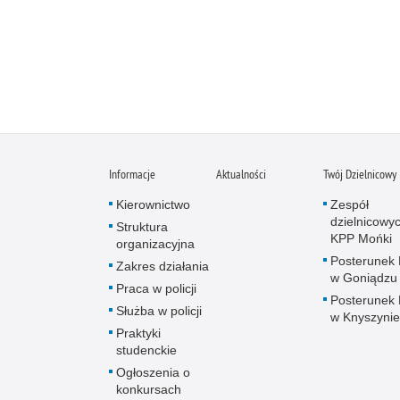
Informacje
Aktualności
Twój Dzielnicowy
Kierownictwo
Zespół
dzielnicowy
Struktura
KPP Mońki
organizacyjna
Posterunek P
Zakres działania
w Goniądzu
Praca w policji
Posterunek P
Służba w policji
w Knyszynie
Praktyki
studenckie
Ogłoszenia o
konkursach