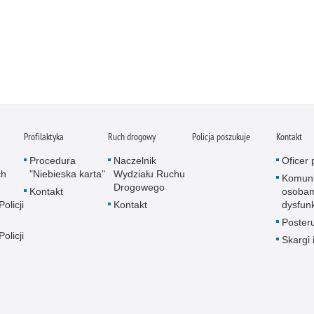
Profilaktyka
Ruch drogowy
Policja poszukuje
Kontakt
Procedura
Naczelnik
Oficer
ch
"Niebieska karta"
Wydziału Ruchu
Komuni
Drogowego
Kontakt
osobam
olicji
Kontakt
dysfun
Poster
olicji
Skargi 