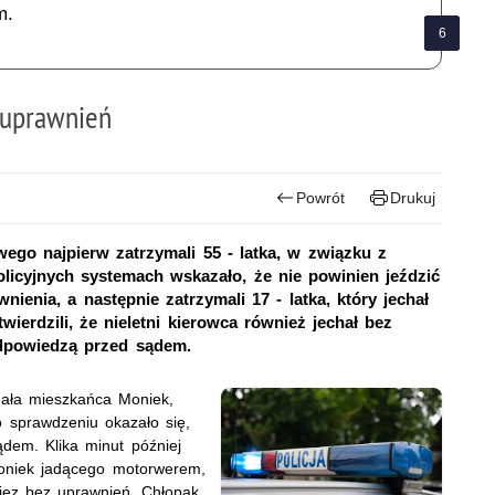
m.
 uprawnień
Powrót
Drukuj
ego najpierw zatrzymali 55 - latka, w związku z
licyjnych systemach wskazało, że nie powinien jeździć
enia, a następnie zatrzymali 17 - latka, który jechał
rdzili, że nieletni kierowca również jechał bez
dpowiedzą przed sądem.
ała mieszkańca Moniek,
Po sprawdzeniu okazało się,
dem. Klika minut później
Moniek jadącego motorwerem,
niez bez uprawnień. Chłopak