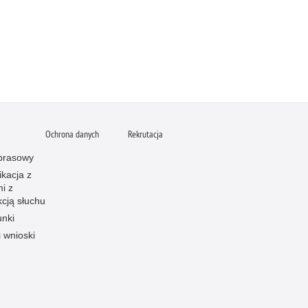
Ochrona danych
Rekrutacja
 prasowy
kacja z
i z
kcją słuchu
unki
i wnioski