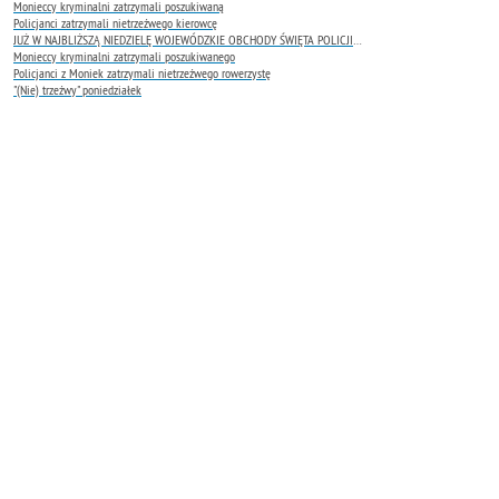
Monieccy kryminalni zatrzymali poszukiwaną
Policjanci zatrzymali nietrzeźwego kierowcę
JUŻ W NAJBLIŻSZĄ NIEDZIELĘ WOJEWÓDZKIE OBCHODY ŚWIĘTA POLICJI 2026
Monieccy kryminalni zatrzymali poszukiwanego
Policjanci z Moniek zatrzymali nietrzeźwego rowerzystę
"(Nie) trzeźwy" poniedziałek