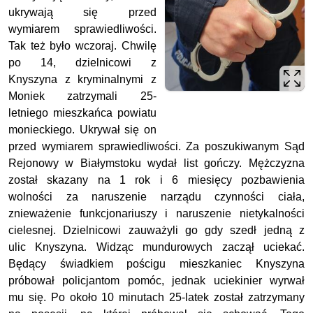
ukrywają się przed
wymiarem sprawiedliwości.
Tak też było wczoraj. Chwilę
po 14, dzielnicowi z
Knyszyna z kryminalnymi z
Moniek zatrzymali 25-
letniego mieszkańca powiatu
monieckiego. Ukrywał się on
przed wymiarem sprawiedliwości. Za poszukiwanym Sąd
Rejonowy w Białymstoku wydał list gończy. Mężczyzna
został skazany na 1 rok i 6 miesięcy pozbawienia
wolności za naruszenie narządu czynności ciała,
znieważenie funkcjonariuszy i naruszenie nietykalności
cielesnej. Dzielnicowi zauważyli go gdy szedł jedną z
ulic Knyszyna. Widząc mundurowych zaczął uciekać.
Będący świadkiem pościgu mieszkaniec Knyszyna
próbował policjantom pomóc, jednak uciekinier wyrwał
mu się. Po około 10 minutach 25-latek został zatrzymany