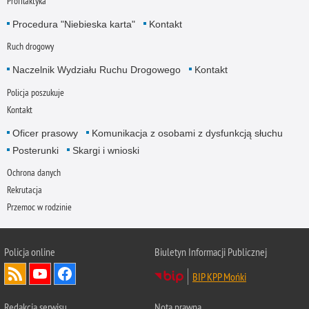
Profilaktyka
Procedura "Niebieska karta"
Kontakt
Ruch drogowy
Naczelnik Wydziału Ruchu Drogowego
Kontakt
Policja poszukuje
Kontakt
Oficer prasowy
Komunikacja z osobami z dysfunkcją słuchu
Posterunki
Skargi i wnioski
Ochrona danych
Rekrutacja
Przemoc w rodzinie
Policja online
Biuletyn Informacji Publicznej
BIP KPP Mońki
Redakcja serwisu
Nota prawna