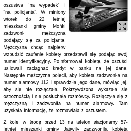
oszustwa "na wypadek" i
"na policjanta". W miniony
wtorek do 22 letniej
mieszkanki gminy Mońki
zadzwonił mężczyzna
podający się za policjanta.
Mężczyzna chcąc najpierw
wzbudzić zaufanie kobiety przedstawił się podając swój
numer identyfikacyjny. Poinformował kobietę, że oszuści
usiłowali zaciągnąć kredyt w banku na jej dane.
Następnie mężczyzna polecił, aby kobieta zadzwoniła na
numer alarmowy 112 i sprawdziła jego dane, mówiąc jej,
aby się nie rozłączała. Pokrzywdzona wykazała się
ostrożnością i nie posłuchała rozmówcy. Rozłączyła się z
mężczyzną i zadzwoniła na numer alarmowy. Tam
uzyskała informację, że rozmawiała z oszustem.
Z kolei w środę przed 13 na telefon stacjonarny 57-
letniej mieszanki gminy Jaświły zadzwoniła kobieta